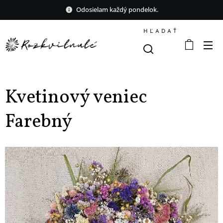
Odosielam každý pondelok.
HĽADAŤ
Kvetinový veniec
Farebný