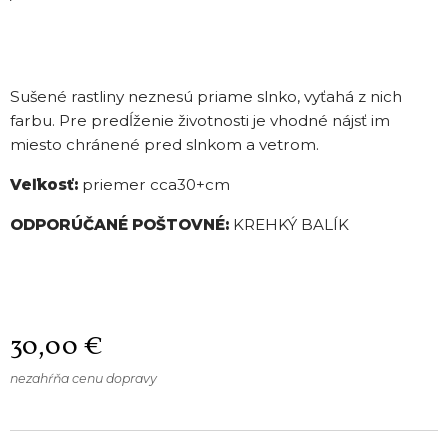
Sušené rastliny neznesú priame slnko, vyťahá z nich
farbu. Pre predĺženie životnosti je vhodné nájsť im
miesto chránené pred slnkom a vetrom.
Veľkosť:
priemer cca30+cm
ODPORÚČANÉ POŠTOVNÉ:
KREHKÝ BALÍK
30,00
€
nezahŕňa cenu dopravy