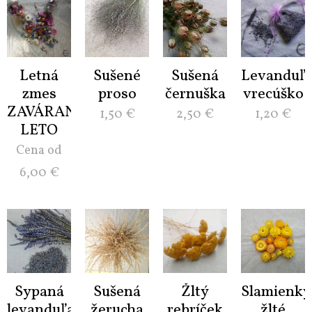
Letná
Sušené
Sušená
Levanduľ
zmes
proso
černuška
vrecúško
ZAVÁRANÉ
1,50
€
2,50
€
1,20
€
LETO
Cena od
6,00
€
Sypaná
Sušená
Žltý
Slamienky
levanduľa
žerucha
rebríček
žlté