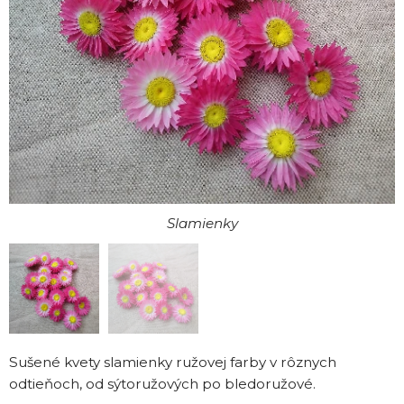
Sušené kvety Slamienky
Slamienky
Sušené kvety slamienky ružovej farby v rôznych
odtieňoch, od sýtoružových po bledoružové.