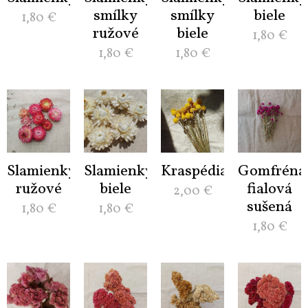
smílky
smílky
biele
1,80
€
ružové
biele
1,80
€
1,80
€
1,80
€
Slamienky
Slamienky
Kraspédia
Gomfréna
ružové
biele
fialová
2,00
€
sušená
1,80
€
1,80
€
1,80
€