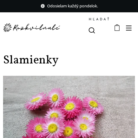
Odosielam každý pondelok.
HĽADAŤ
Slamienky