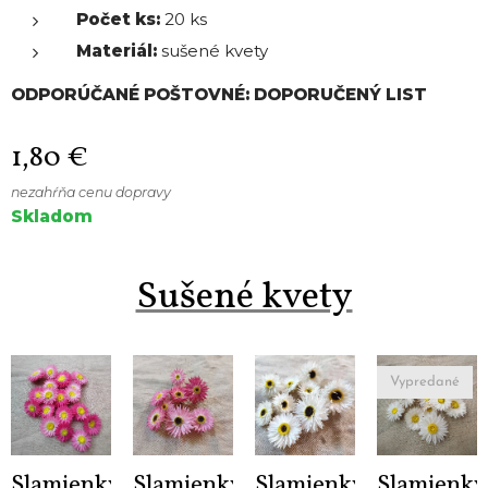
Počet ks:
20 ks
Materiál:
sušené kvety
ODPORÚČANÉ POŠTOVNÉ: DOPORUČENÝ LIST
1,80
€
nezahŕňa cenu dopravy
Skladom
Sušené kvety
Vypredané
Slamienky
Slamienky
Slamienky
Slamienky