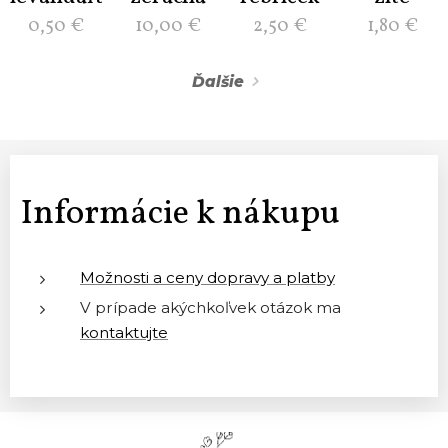
0,50
€
10,00
€
2,50
€
1,80
€
Ďalšie
Informácie k nákupu
Možnosti a ceny dopravy a platby
V prípade akýchkoľvek otázok ma
kontaktujte