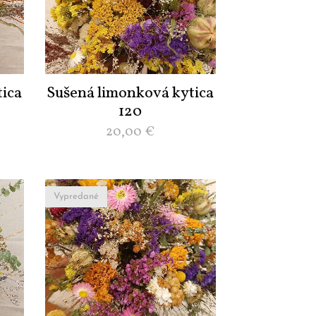
ica
Sušená limonková kytica
120
20,00
€
Vypredané