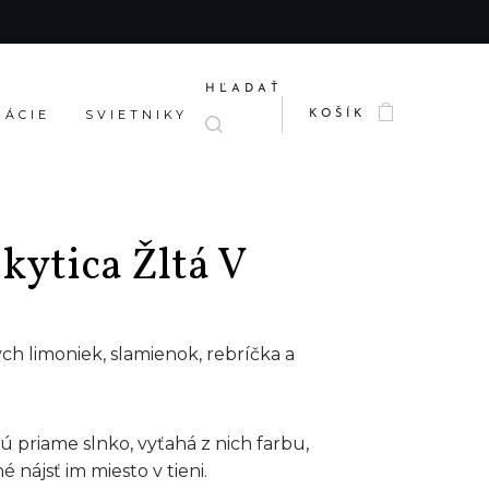
HĽADAŤ
RÁCIE
SVIETNIKY
KOŠÍK
kytica Žltá V
ch limoniek, slamienok, rebríčka a
 priame slnko, vyťahá z nich farbu,
 nájsť im miesto v tieni.