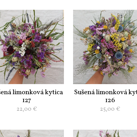
šená limonková kytica
Sušená limonková kyt
127
126
22,00
€
25,00
€