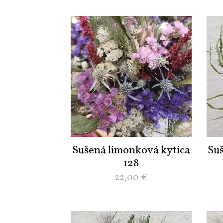
Sušená limonková kytica
Su
128
22,00
€