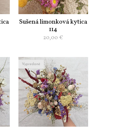
ica
Sušená limonková kytica
114
20,00
€
Vypredané