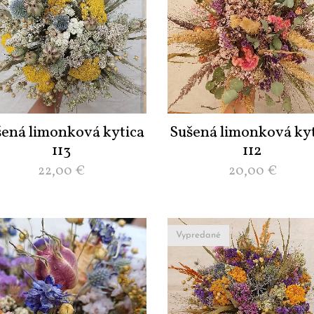
šená limonková kytica
Sušená limonková kyt
113
112
22,00
€
20,00
€
Vypredané