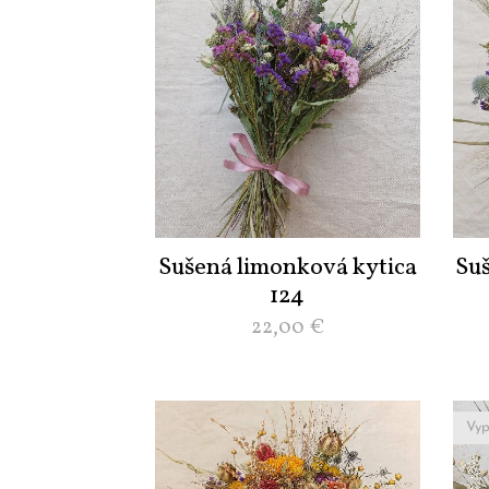
Sušená limonková kytica
Su
124
22,00
€
Vyp