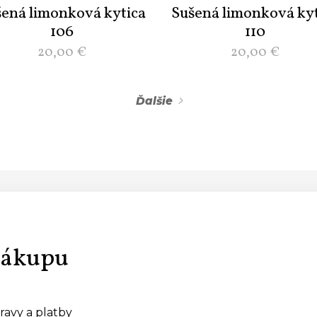
šená limonková kytica
Sušená limonková kyt
106
110
20,00
€
20,00
€
Ďalšie
nákupu
ravy a platby