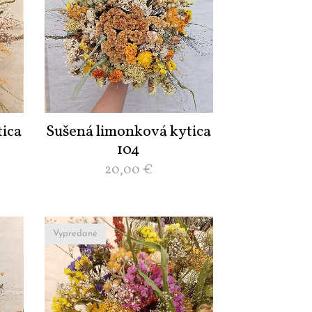
ica
Sušená limonková kytica
104
20,00
€
Vypredané