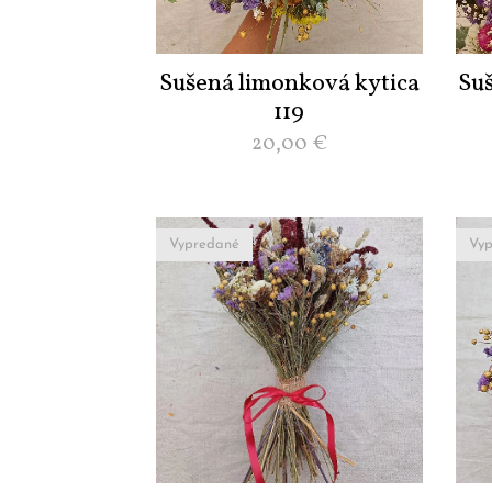
Sušená limonková kytica
Su
119
20,00
€
Vypredané
Vyp