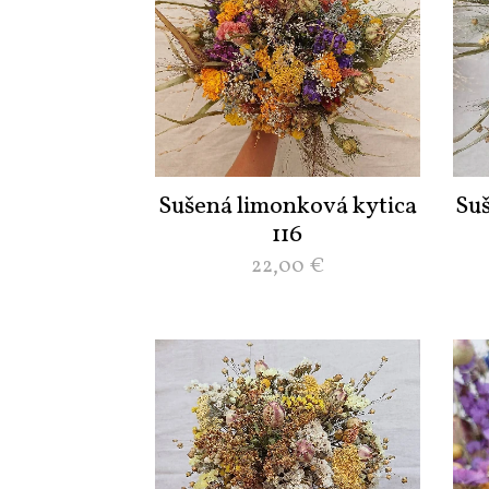
Sušená limonková kytica
Su
116
22,00
€