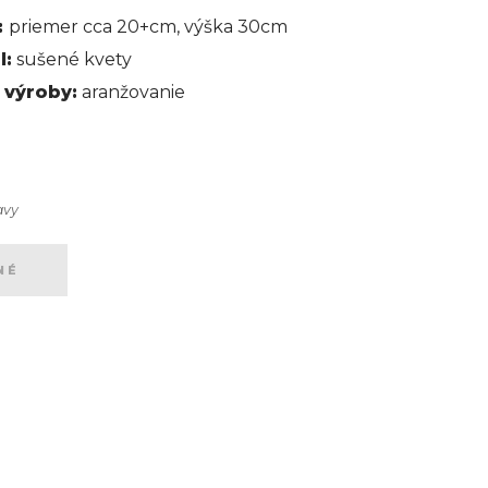
:
priemer cca 20+cm, výška 30cm
l:
sušené kvety
 výroby:
aranžovanie
avy
NÉ