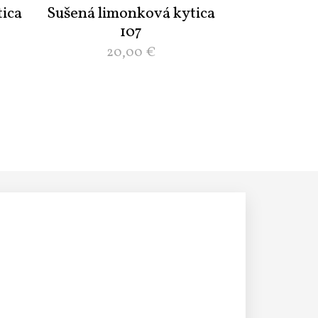
ica
Sušená limonková kytica
107
20,00
€