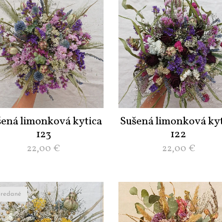
šená limonková kytica
Sušená limonková kyt
123
122
22,00
€
22,00
€
redané