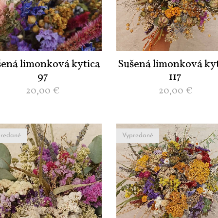
šená limonková kytica
Sušená limonková kyt
97
117
20,00
€
20,00
€
redané
Vypredané