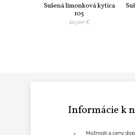
Sušená limonková kytica
Su
105
20,00
€
Informácie k 
Možnosti a ceny dop