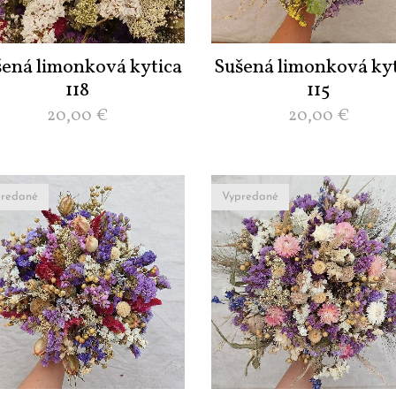
šená limonková kytica
Sušená limonková kyt
118
115
20,00
€
20,00
€
redané
Vypredané