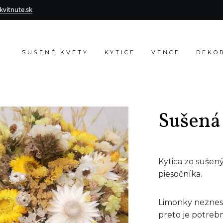
vitnute.sk
SUŠENÉ KVETY
KYTICE
VENCE
DEKO
Sušená 
Kytica zo sušený
piesočníka.
Limonky neznesú
preto je potrebné