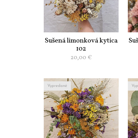
Sušená limonková kytica
Su
102
20,00
€
Vypredané
Vyp