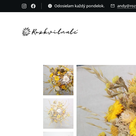
Odosielam každý pondelok.
andy@rozk