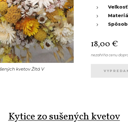
Veľkosť
Materiá
Spôsob
18,00
€
nezahŕňa cenu dopr
ušených kvetov Žltá V
ušených kvetov Žltá V
ušených kvetov Žltá V
ušených kvetov Žltá V
ušených kvetov Žltá V
VYPREDA
Kytice zo sušených kvetov