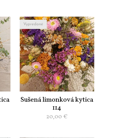
Vypredané
ica
Sušená limonková kytica
114
20,00
€