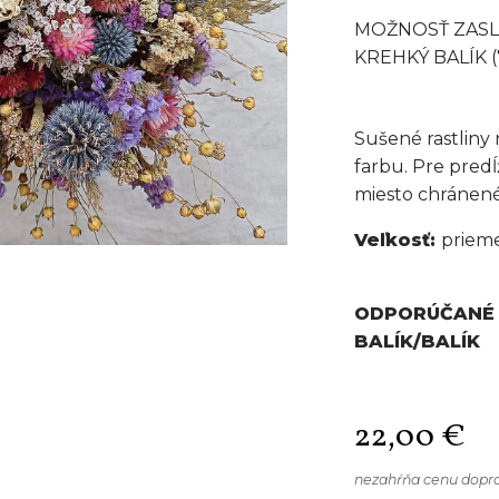
MOŽNOSŤ ZASLA
KREHKÝ BALÍK (7
Sušené rastliny
farbu. Pre predĺ
miesto chránené
Veľkosť:
priem
ODPORÚČANÉ 
BALÍK/BALÍK
22,00
€
nezahŕňa cenu dopr