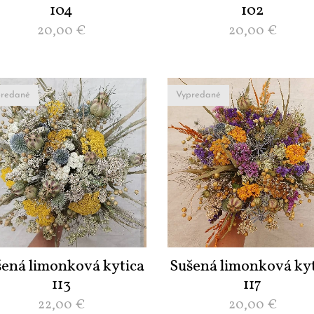
104
102
20,00
€
20,00
€
redané
Vypredané
šená limonková kytica
Sušená limonková kyt
113
117
22,00
€
20,00
€