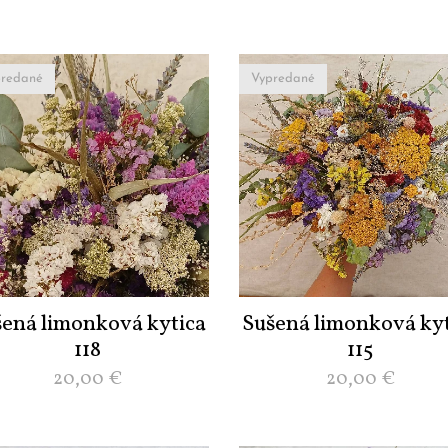
redané
Vypredané
šená limonková kytica
Sušená limonková kyt
118
115
20,00
€
20,00
€