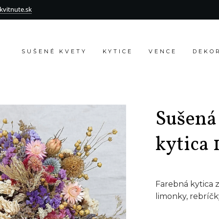
vitnute.sk
SUŠENÉ KVETY
KYTICE
VENCE
DEKO
Sušená
kytica 
Farebná kytica 
limonky, rebríčk