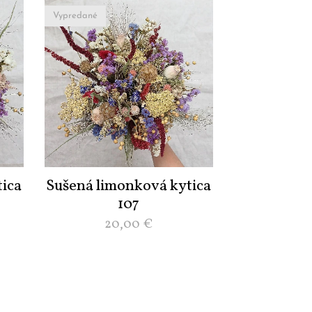
Vypredané
ica
Sušená limonková kytica
107
20,00
€