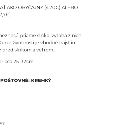
Ť AKO OBYČAJNÝ (4,70€) ALEBO
,7€).
 neznesú priame slnko, vyťahá z nich
ženie životnosti je vhodné nájsť im
 pred slnkom a vetrom.
er cca 25-32cm
POŠTOVNÉ: KREHKÝ
avy