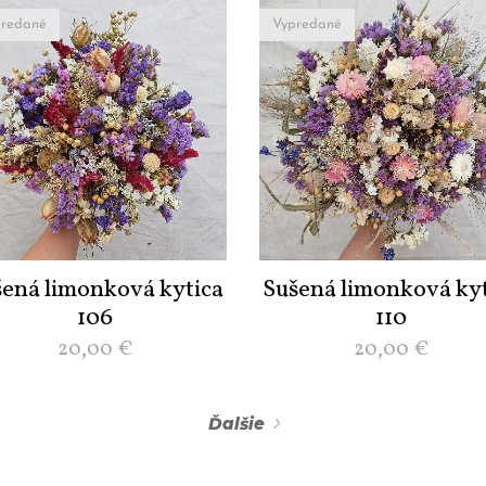
redané
Vypredané
šená limonková kytica
Sušená limonková kyt
106
110
20,00
€
20,00
€
Ďalšie