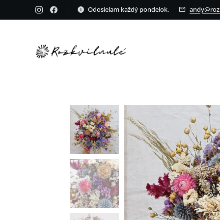
Odosielam každý pondelok.
andy@rozk