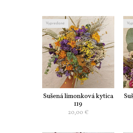
Vypredané
Vyp
Sušená limonková kytica
Su
119
20,00
€