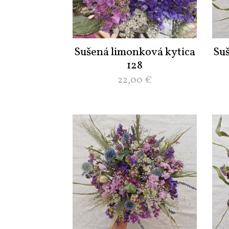
Sušená limonková kytica
Su
128
22,00
€