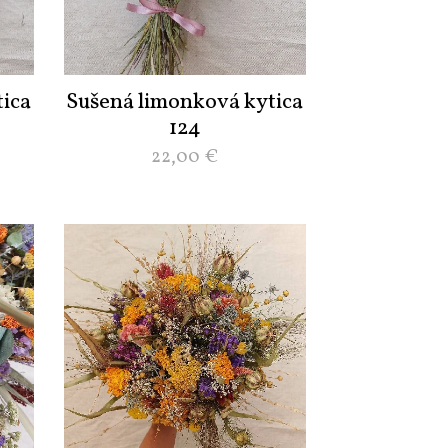
ica
Sušená limonková kytica
124
22,00
€