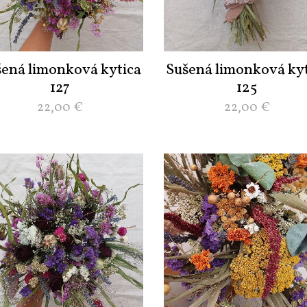
šená limonková kytica
Sušená limonková kyt
127
125
22,00
€
22,00
€