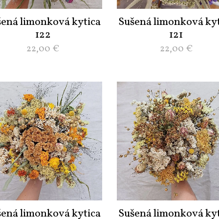
šená limonková kytica
Sušená limonková kyt
122
121
22,00
€
22,00
€
šená limonková kytica
Sušená limonková kyt