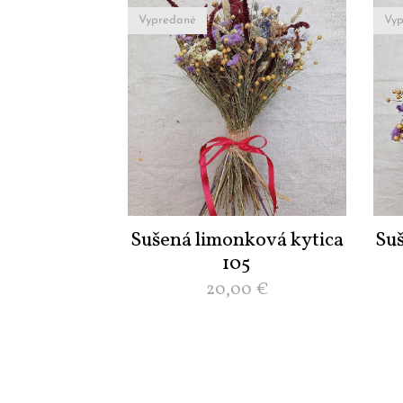
Vypredané
Vyp
Sušená limonková kytica
Su
105
20,00
€