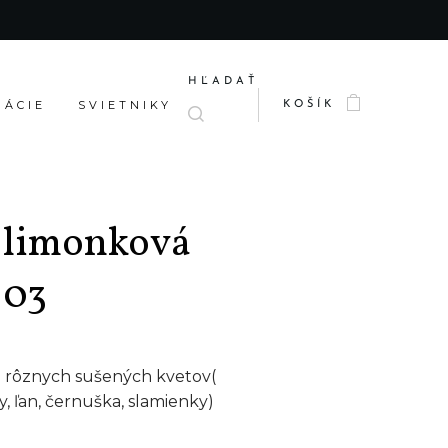
HĽADAŤ
RÁCIE
SVIETNIKY
KOŠÍK
 limonková
103
z rôznych sušených kvetov(
y, ľan, černuška, slamienky)