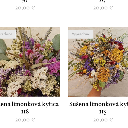
20,00
€
20,00
€
redané
Vypredané
šená limonková kytica
Sušená limonková kyt
118
115
20,00
€
20,00
€