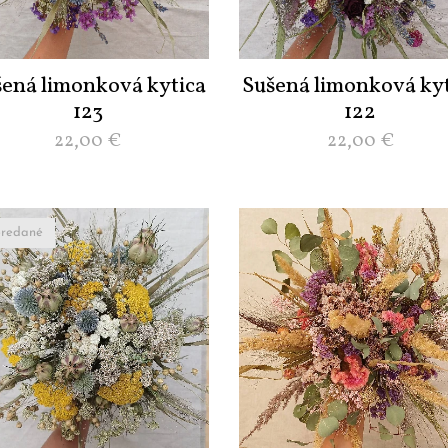
šená limonková kytica
Sušená limonková kyt
123
122
22,00
€
22,00
€
redané