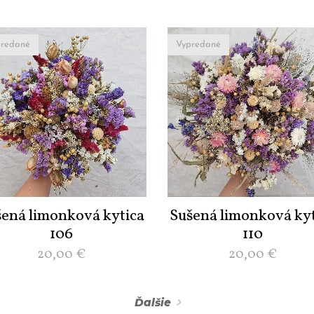
redané
Vypredané
šená limonková kytica
Sušená limonková kyt
106
110
20,00
€
20,00
€
Ďalšie