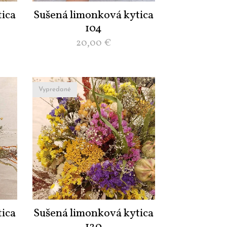
ica
Sušená limonková kytica
104
20,00
€
Vypredané
ica
Sušená limonková kytica
120