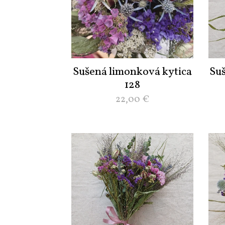
Sušená limonková kytica
Su
128
22,00
€