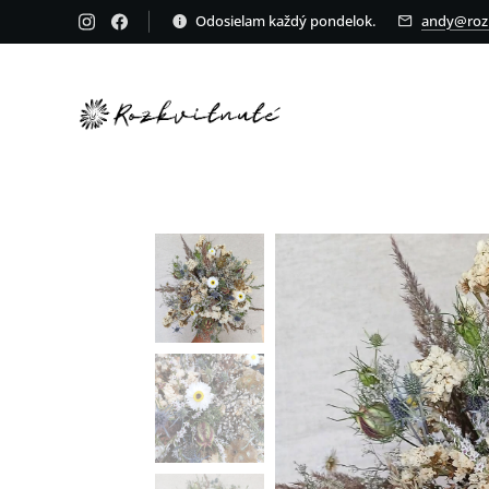
Odosielam každý pondelok.
andy@rozk