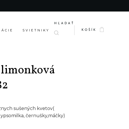
HĽADAŤ
RÁCIE
SVIETNIKY
KOŠÍK
 limonková
82
rôznych sušených kvetov(
gypsomilka, černušky,máčky)