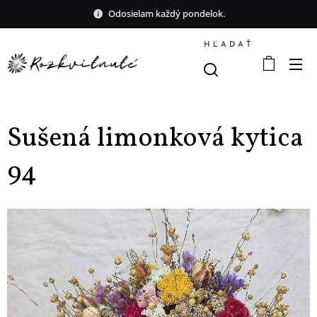
Odosielam každý pondelok.
HĽADAŤ
Sušená limonková kytica
94