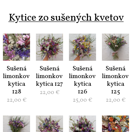
Kytice zo sušených kvetov
Sušená
Sušená
Sušená
Sušená
limonková
limonková
limonková
limonková
kytica
kytica 127
kytica
kytica
128
126
125
22,00
€
22,00
€
25,00
€
22,00
€