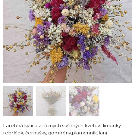
Farebná kytica z rôznych sušených kvetov( limonky,
rebríček, černušky, gomfrény,plamenník, ľan)