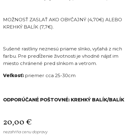
MOŽNOSŤ ZASLAŤ AKO OBYČAJNÝ (4,70€) ALEBO
KREHKÝ BALÍK (7,7€).
Sušené rastliny neznesú priame slnko, vyťahá z nich
farbu. Pre predĺženie životnosti je vhodné nájsť im
miesto chránené pred slnkom a vetrom.
Veľkosť:
priemer cca 25-30cm
ODPORÚČANÉ POŠTOVNÉ: KREHKÝ BALÍK/BALÍK
20,00
€
nezahŕňa cenu dopravy