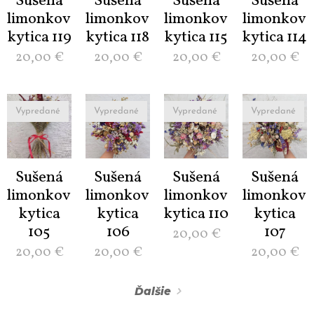
Sušená
Sušená
Sušená
Sušená
limonková
limonková
limonková
limonková
kytica 119
kytica 118
kytica 115
kytica 114
20,00
€
20,00
€
20,00
€
20,00
€
Vypredané
Vypredané
Vypredané
Vypredané
Sušená
Sušená
Sušená
Sušená
limonková
limonková
limonková
limonková
kytica
kytica
kytica 110
kytica
105
106
107
20,00
€
20,00
€
20,00
€
20,00
€
Ďalšie