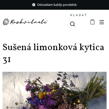
Odosielam každý pondelok.
HĽADAŤ
Sušená limonková kytica
31