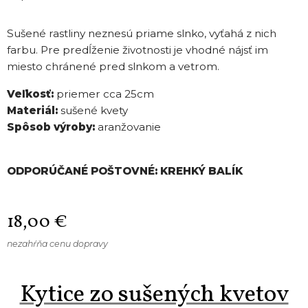
Sušené rastliny neznesú priame slnko, vyťahá z nich
farbu. Pre predĺženie životnosti je vhodné nájsť im
miesto chránené pred slnkom a vetrom.
Veľkosť:
priemer cca 25cm
Materiál:
sušené kvety
Spôsob výroby:
aranžovanie
ODPORÚČANÉ POŠTOVNÉ: KREHKÝ BALÍK
18,00
€
nezahŕňa cenu dopravy
Kytice zo sušených kvetov