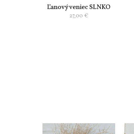
Ľanový veniec SLNKO
27,00
€