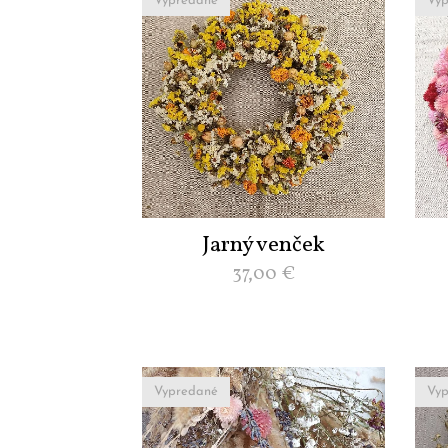
Vypredané
Vyp
Jarný venček
37,00
€
Vypredané
Vyp