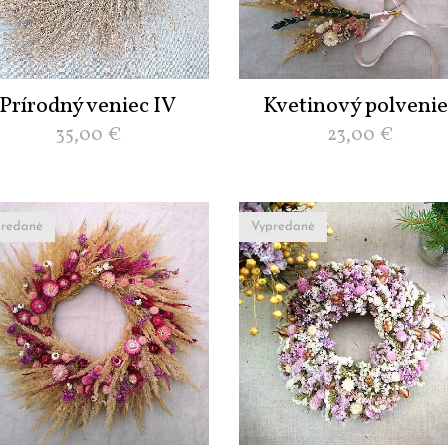
Prírodný veniec IV
Kvetinový polvenie
35,00
€
23,00
€
redané
Vypredané