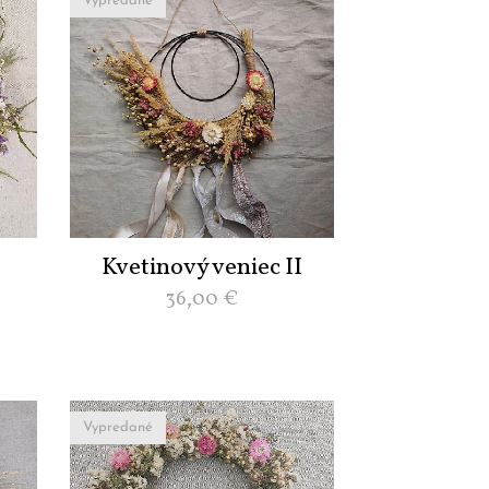
Vypredané
Kvetinový veniec II
36,00
€
Vypredané