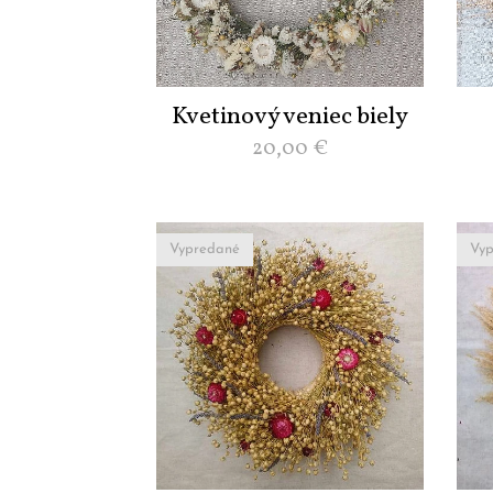
Kvetinový veniec biely
20,00
€
Vypredané
Vyp