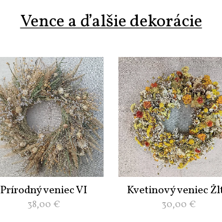
Vence a ďalšie dekorácie
Prírodný veniec VI
Kvetinový veniec Žl
38,00
€
30,00
€