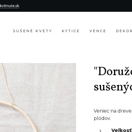
vitnute.sk
SUŠENÉ KVETY
KYTICE
VENCE
DEKO
"Doružo
sušený
Veniec na dreve
plodov.
Veľkosť