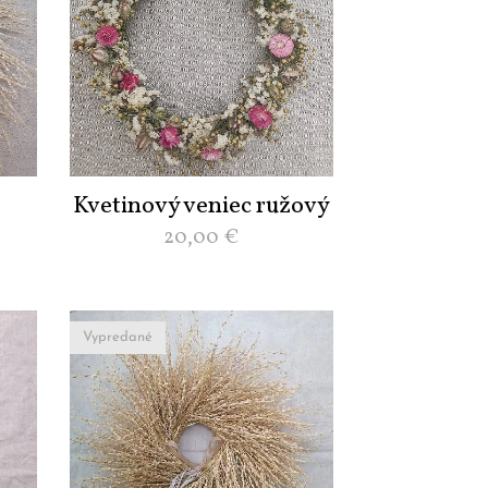
Kvetinový veniec ružový
20,00
€
Vypredané