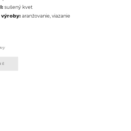
l:
sušený kvet
 výroby:
aranžovanie, viazanie
avy
NÉ