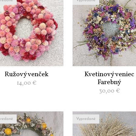
redané
Vypredané
Ružový venček
Kvetinový veniec
Farebný
14,00
€
30,00
€
redané
Vypredané