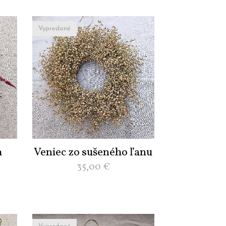
Vypredané
h
Veniec zo sušeného ľanu
35,00
€