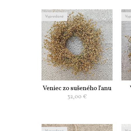
Vypredané
Vyp
Veniec zo sušeného ľanu
32,00
€