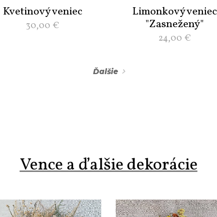
Kvetinový veniec
Limonkový veniec
"Zasnežený"
30,00
€
24,00
€
Ďalšie
Vence a ďalšie dekorácie