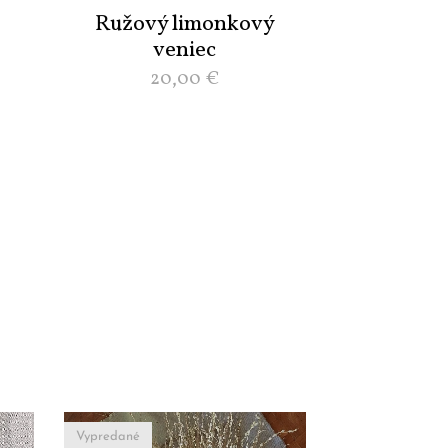
Ružový limonkový
veniec
20,00
€
Vypredané