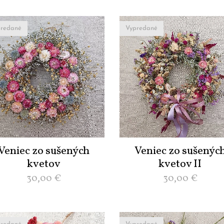
redané
Vypredané
Veniec zo sušených
Veniec zo sušenýc
kvetov
kvetov II
30,00
€
30,00
€