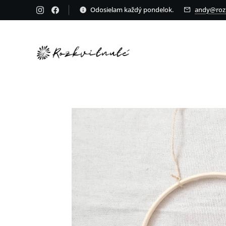
Odosielam každý pondelok.
andy@rozk