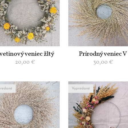
vetinový veniec žltý
Prírodný veniec V
20,00
€
30,00
€
redané
Vypredané