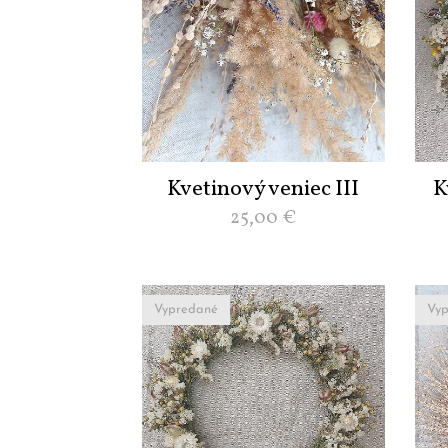
Kvetinový veniec III
K
25,00
€
Vypredané
Vyp