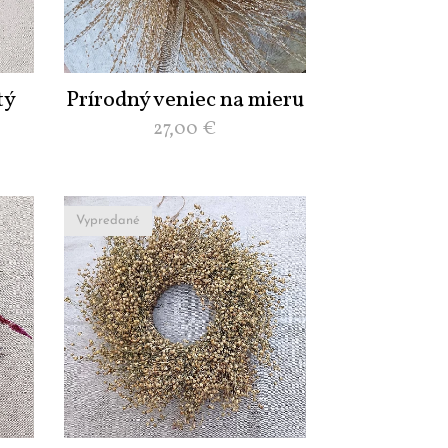
tý
Prírodný veniec na mieru
27,00
€
Vypredané