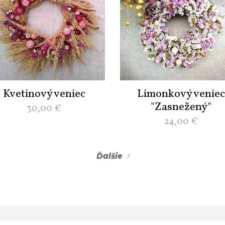
Kvetinový veniec
Limonkový veniec
"Zasnežený"
30,00
€
24,00
€
Ďalšie