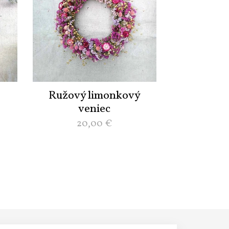
Ružový limonkový
veniec
20,00
€