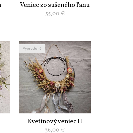
h
Veniec zo sušeného ľanu
35,00
€
Vypredané
Kvetinový veniec II
36,00
€