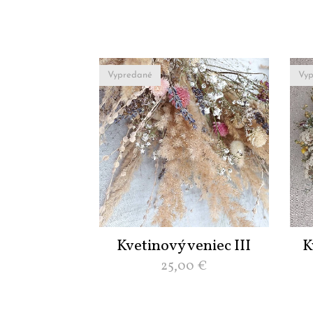
Vypredané
Vyp
Kvetinový veniec III
K
25,00
€