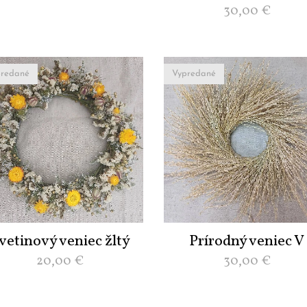
30,00
€
redané
Vypredané
vetinový veniec žltý
Prírodný veniec V
20,00
€
30,00
€