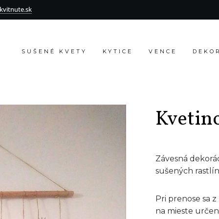
vitnute.sk
SUŠENÉ KVETY
KYTICE
VENCE
DEKO
Kvetin
Závesná dekorác
sušených rastlín
Pri prenose sa z
na mieste určenia