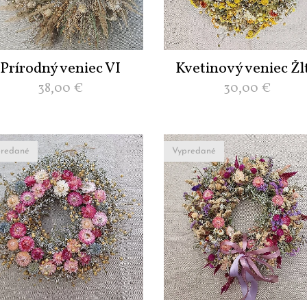
Prírodný veniec VI
Kvetinový veniec Žl
38,00
€
30,00
€
redané
Vypredané