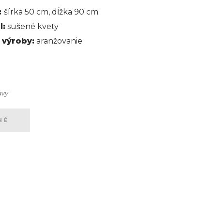
:
šírka 50 cm, dĺžka 90 cm
l:
sušené kvety
 výroby:
aranžovanie
avy
NÉ