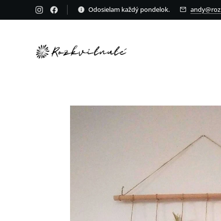
Odosielam každý pondelok.
andy@rozk