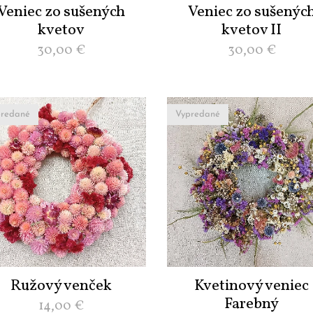
Veniec zo sušených
Veniec zo sušenýc
kvetov
kvetov II
30,00
€
30,00
€
redané
Vypredané
Ružový venček
Kvetinový veniec
Farebný
14,00
€