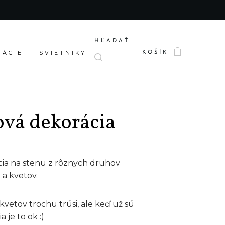
HĽADAŤ
RÁCIE
SVIETNIKY
KOŠÍK
ová dekorácia
ia na stenu z rôznych druhov
 a kvetov.
 kvetov trochu trúsi, ale keď už sú
 je to ok :)