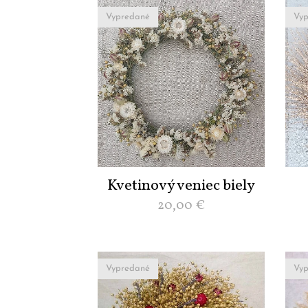
Vypredané
Vyp
Kvetinový veniec biely
20,00
€
Vypredané
Vyp