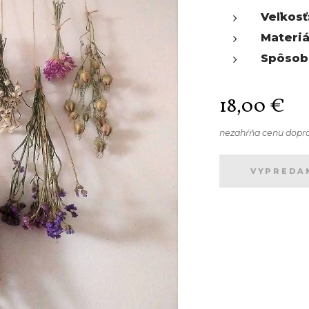
Veľkosť
Materiá
Spôsob
18,00
€
nezahŕňa cenu dopr
VYPREDA