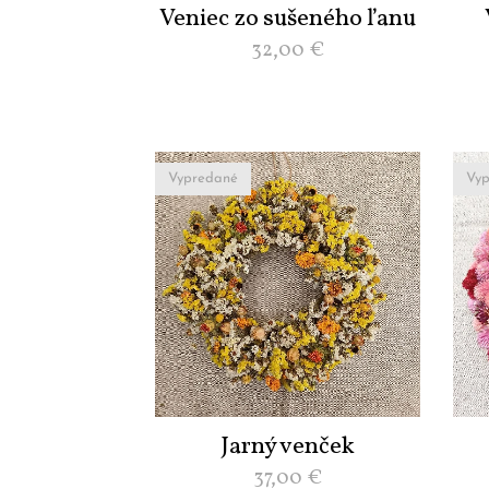
Veniec zo sušeného ľanu
32,00
€
Vypredané
Vyp
Jarný venček
37,00
€