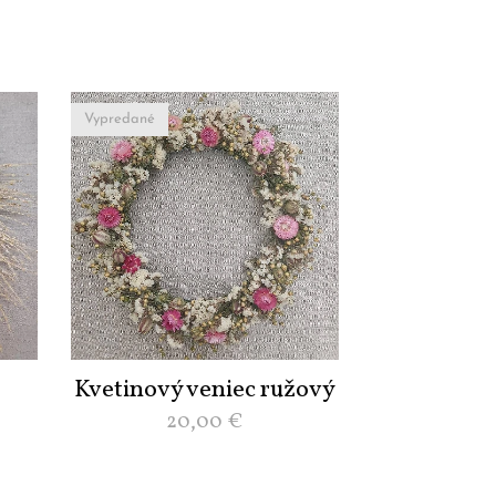
Vypredané
Kvetinový veniec ružový
20,00
€