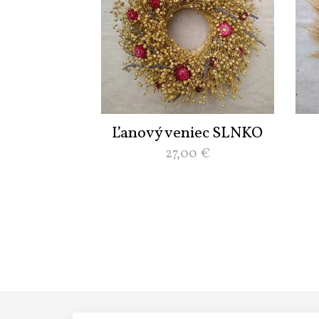
Ľanový veniec SLNKO
27,00
€