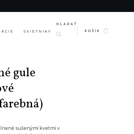
HĽADAŤ
RÁCIE
SVIETNIKY
KOŠÍK
né gule
ové
farebná)
plnené sušenými kvetmi v