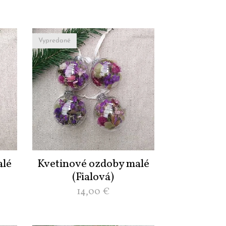
Vypredané
alé
Kvetinové ozdoby malé
(Fialová)
14,00
€