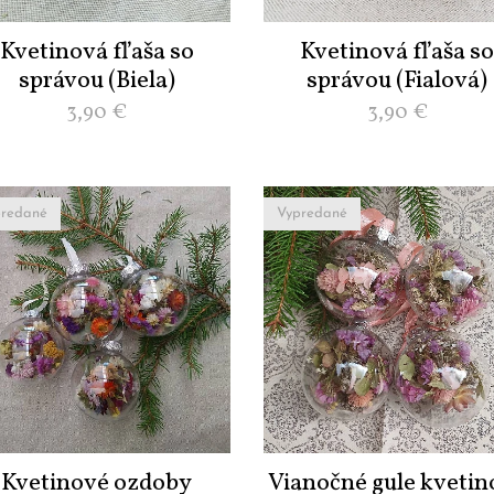
Kvetinová fľaša so
Kvetinová fľaša s
správou (Biela)
správou (Fialová)
3,90
€
3,90
€
redané
Vypredané
Kvetinové ozdoby
Vianočné gule kvetin