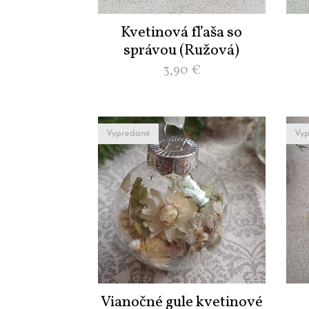
Kvetinová fľaša so
správou (Ružová)
3,90
€
Vypredané
Vyp
Vianočné gule kvetinové