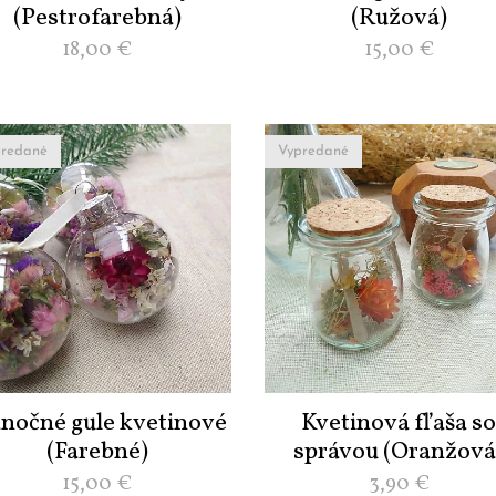
(Pestrofarebná)
(Ružová)
18,00
€
15,00
€
redané
Vypredané
anočné gule kvetinové
Kvetinová fľaša s
(Farebné)
správou (Oranžová
15,00
€
3,90
€