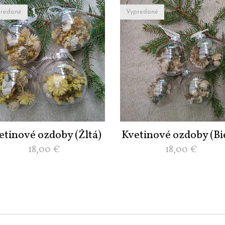
redané
Vypredané
etinové ozdoby (Žltá)
Kvetinové ozdoby (Bi
18,00
€
18,00
€