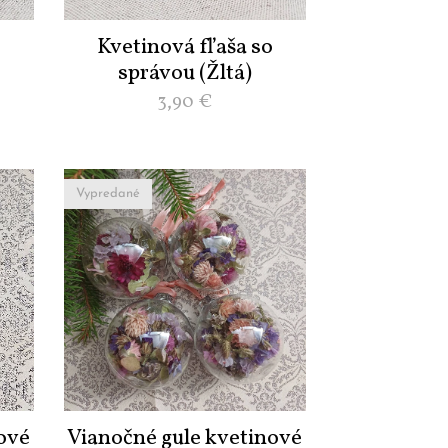
o
Kvetinová fľaša so
správou (Žltá)
3,90
€
Vypredané
ové
Vianočné gule kvetinové