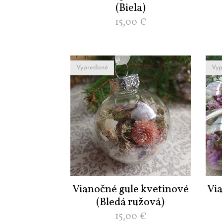
(Biela)
15,00
€
Vypredané
Vyp
Vianočné gule kvetinové
Vi
(Bledá ružová)
15,00
€