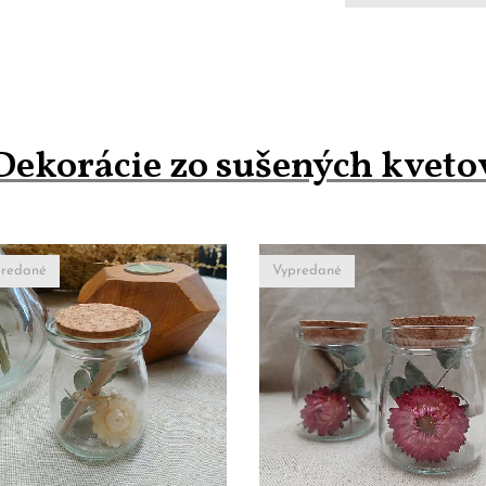
Dekorácie zo sušených kveto
redané
Vypredané