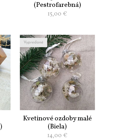
(Pestrofarebná)
15,00
€
Vypredané
o
Kvetinové ozdoby malé
)
(Biela)
14,00
€