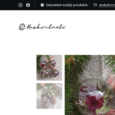
Odosielam každý pondelok.
andy@rozk