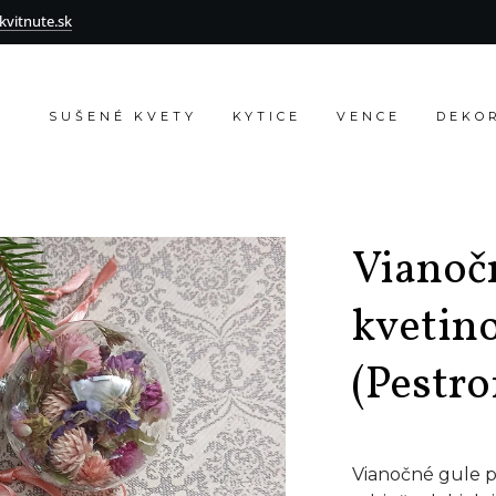
vitnute.sk
SUŠENÉ KVETY
KYTICE
VENCE
DEKO
Vianoč
kvetin
(Pestro
Vianočné gule 