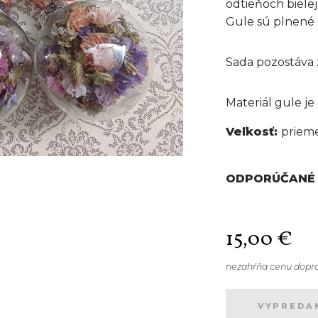
odtieňoch bielej,
Gule sú plnené 
Sada pozostáva 
Materiál gule je 
Veľkosť:
priem
ODPORÚČANÉ 
15,00
€
nezahŕňa cenu dopr
VYPREDA