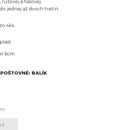
 ružovej a fialovej.
do jednej až dvoch tretín.
zo 4ks.
plast.
er 6cm
POŠTOVNÉ: BALÍK
avy
NÉ