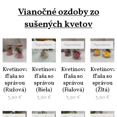
Vianočné ozdoby zo
sušených kvetov
Vypredané
Vypredané
Vypredané
Kvetinová
Kvetinová
Kvetinová
Kvetinová
fľaša so
fľaša so
fľaša so
fľaša so
správou
správou
správou
správou
(Ružová)
(Biela)
(Fialová)
(Žltá)
3,90
€
3,90
€
3,90
€
3,90
€