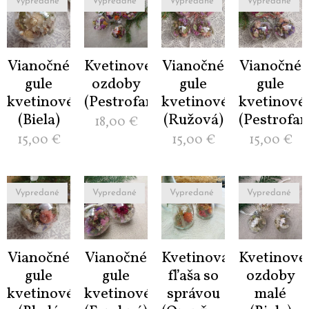
Vypredané
Vypredané
Vypredané
Vypredané
Vianočné
Kvetinové
Vianočné
Vianočné
gule
ozdoby
gule
gule
kvetinové
(Pestrofarebná)
kvetinové
kvetinové
(Biela)
(Ružová)
(Pestrofar
18,00
€
15,00
€
15,00
€
15,00
€
Vypredané
Vypredané
Vypredané
Vypredané
Vianočné
Vianočné
Kvetinová
Kvetinové
gule
gule
fľaša so
ozdoby
kvetinové
kvetinové
správou
malé