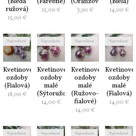
(Bledá
(Farebné)
(Oranžová)
(Biela)
ružová)
15,00
€
3,90
€
14,00
€
15,00
€
Vypredané
Vypredané
Vypredané
Vypredané
Kvetinové
Kvetinové
Kvetinové
Kvetinové
ozdoby
ozdoby
ozdoby
ozdoby
(Fialová)
malé
malé
malé
(Sýtoružová)
(Ružovo-
(Fialová)
18,00
€
fialové)
14,00
€
14,00
€
14,00
€
Vypredané
Vypredané
Vypredané
Vypredané