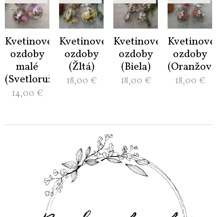
Kvetinové
Kvetinové
Kvetinové
Kvetinové
ozdoby
ozdoby
ozdoby
ozdoby
malé
(Žltá)
(Biela)
(Oranžová
(Svetloružová)
18,00
€
18,00
€
18,00
€
14,00
€