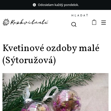
Odosielam každý pondelok.
HĽADAŤ
Kvetinové ozdoby malé
(Sýtoružová)