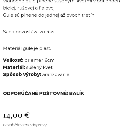
Vianočné gule plnené sušenými kvetmi v odtieňoch
bielej, ružovej a fialovej.
Gule sú plnené do jednej až dvoch tretín.
Sada pozostáva zo 4ks.
Materiál gule je plast.
Veľkosť:
priemer 6cm
Materiál:
sušený kvet
Spôsob výroby:
aranžovanie
ODPORÚČANÉ POŠTOVNÉ: BALÍK
14,00
€
nezahŕňa cenu dopravy