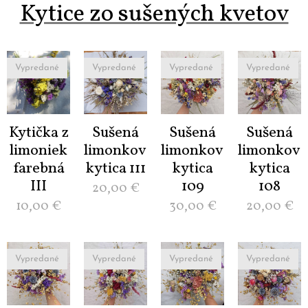
Kytice zo sušených kvetov
Vypredané
Vypredané
Vypredané
Vypredané
Kytička z
Sušená
Sušená
Sušená
limoniek
limonková
limonková
limonková
farebná
kytica 111
kytica
kytica
III
109
108
20,00
€
10,00
€
30,00
€
20,00
€
Vypredané
Vypredané
Vypredané
Vypredané