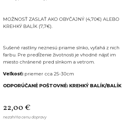
MOŽNOSŤ ZASLAŤ AKO OBYČAJNÝ (4,70€) ALEBO
KREHKÝ BALÍK (7,7€).
Sušené rastliny neznesú priame slnko, vyťahá z nich
farbu. Pre predĺženie životnosti je vhodné nájsť im
miesto chránené pred slnkom a vetrom.
Veľkosť:
priemer cca 25-30cm
ODPORÚČANÉ POŠTOVNÉ: KREHKÝ BALÍK/BALÍK
22,00
€
nezahŕňa cenu dopravy