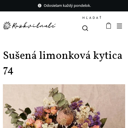
Odosielam každý pondelok.
HĽADAŤ
Sušená limonková kytica
74