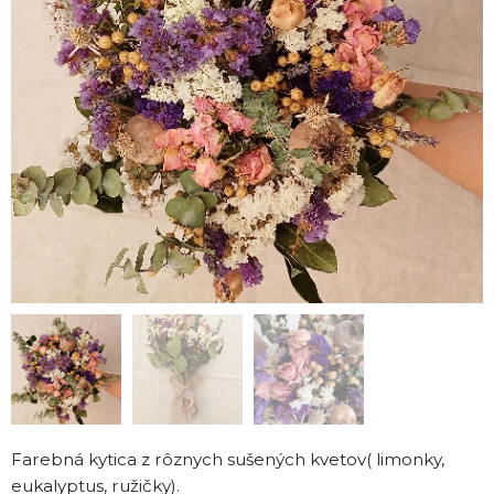
Farebná kytica z rôznych sušených kvetov( limonky,
eukalyptus, ružičky).