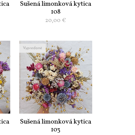
ica
Sušená limonková kytica
108
20,00
€
Vypredané
ica
Sušená limonková kytica
103