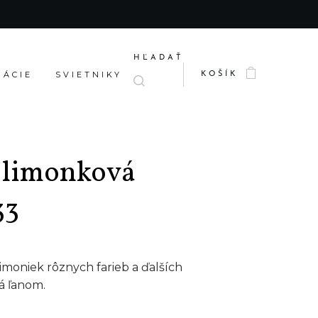
HĽADAŤ
RÁCIE
SVIETNIKY
KOŠÍK
 limonková
33
limoniek rôznych farieb a ďalších
á ľanom.