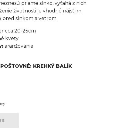
 neznesú priame slnko, vyťahá z nich
ženie životnosti je vhodné nájsť im
 pred slnkom a vetrom.
er cca 20-25cm
é kvety
y:
aranžovanie
POŠTOVNÉ: KREHKÝ BALÍK
avy
NÉ