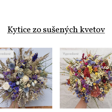
Kytice zo sušených kvetov
redané
Vypredané