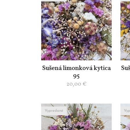
Sušená limonková kytica
Su
95
20,00
€
Vypredané
Vyp