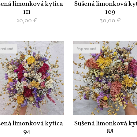
šená limonková kytica
Sušená limonková kyt
111
109
20,00
€
30,00
€
redané
Vypredané
šená limonková kytica
Sušená limonková kyt
94
88