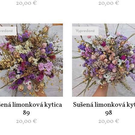
20,00
€
20,00
€
redané
Vypredané
šená limonková kytica
Sušená limonková kyt
89
98
20,00
€
20,00
€