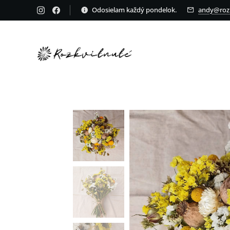
Odosielam každý pondelok.
andy@rozk