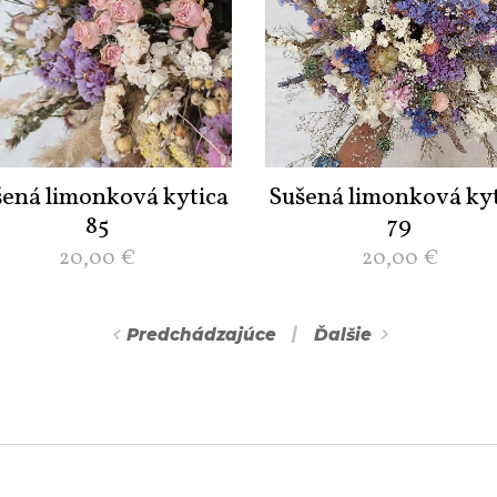
šená limonková kytica
Sušená limonková kyt
85
79
20,00
€
20,00
€
Predchádzajúce
Ďalšie