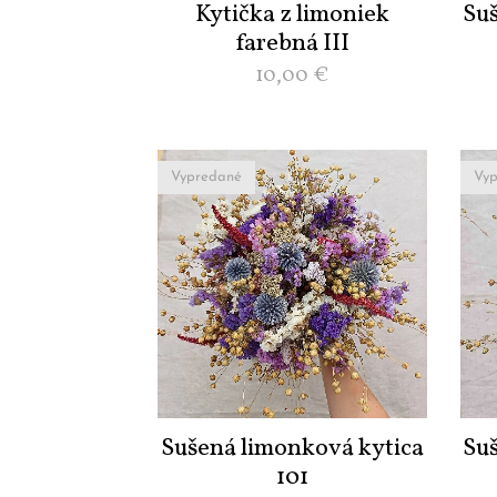
Kytička z limoniek
Su
farebná III
10,00
€
Vypredané
Vyp
Sušená limonková kytica
Su
101