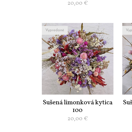
20,00
€
Vypredané
Vyp
Sušená limonková kytica
Su
100
20,00
€