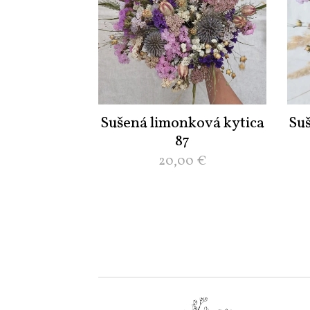
Sušená limonková kytica
Su
87
20,00
€