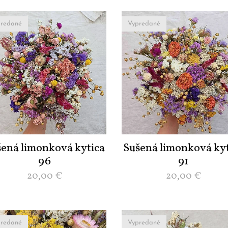
redané
Vypredané
šená limonková kytica
Sušená limonková kyt
96
91
20,00
€
20,00
€
redané
Vypredané