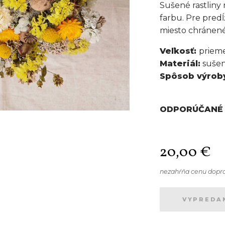
Sušené rastliny
farbu. Pre predĺ
miesto chránené
Veľkosť:
priem
Materiál:
sušen
Spôsob výrob
ODPORÚČANÉ 
20,00
€
nezahŕňa cenu dopr
VYPREDA