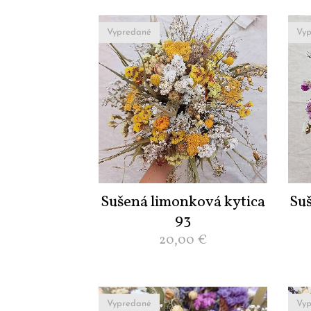
Vypredané
Vyp
Sušená limonková kytica
Su
93
20,00
€
Vypredané
Vyp