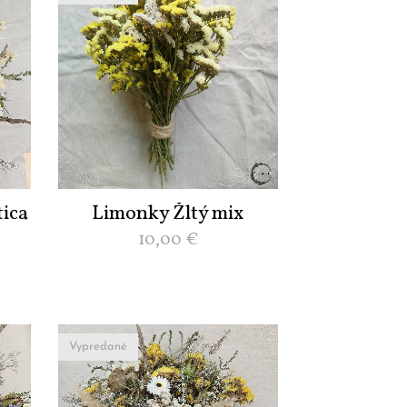
ica
Limonky Žltý mix
10,00
€
Vypredané