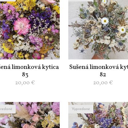
šená limonková kytica
Sušená limonková kyt
83
82
20,00
€
20,00
€
redané
Vypredané