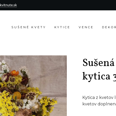
vitnute.sk
SUŠENÉ KVETY
KYTICE
VENCE
DEKO
Sušená
kytica 
Kytica z kvetov 
kvetov doplnen